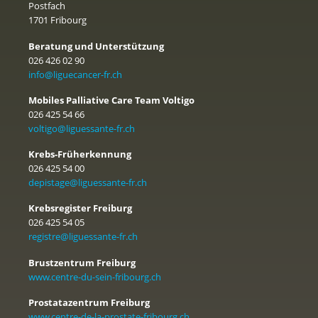
Postfach
1701 Fribourg
Beratung und Unterstützung
026 426 02 90
info@liguecancer-fr.ch
Mobiles Palliative Care Team Voltigo
026 425 54 66
voltigo@liguessante-fr.ch
Krebs-Früherkennung
026 425 54 00
depistage@liguessante-fr.ch
Krebsregister Freiburg
026 425 54 05
registre@liguessante-fr.ch
Brustzentrum Freiburg
www.centre-du-sein-fribourg.ch
Prostatazentrum Freiburg
www.centre-de-la-prostate-fribourg.ch