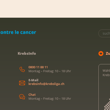
KrebsInfo
Z
0800 11 88 11
Wähl
Montag – Freitag: 10 – 18 Uhr
Kreb
E-Mail
krebsinfo@krebsliga.ch
Chat
Montag – Freitag: 10 – 18 Uhr