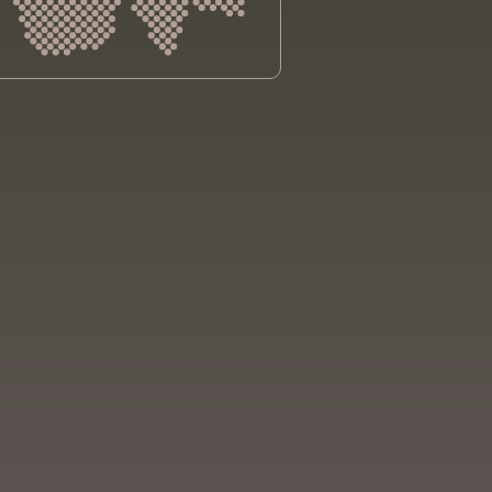
sliga Aargau
sliga beider Basel
sliga Bern
sliga Freiburg
e genevoise contre le cancer
bsliga Graubünden
e jurassienne contre le cancer
e neuchâteloise contre le cancer
sliga Ostschweiz
sliga Schaffhausen
sliga Solothurn
sliga Thurgau
 cancro Ticino