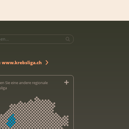
u www.krebsliga.ch
en Sie eine andere regionale
sliga