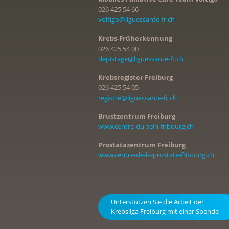
026 425 54 66
voltigo@liguessante-fr.ch
Krebs-Früherkennung
026 425 54 00
depistage@liguessante-fr.ch
Krebsregister Freiburg
026 425 54 05
registre@liguessante-fr.ch
Brustzentrum Freiburg
www.centre-du-sein-fribourg.ch
Prostatazentrum Freiburg
www.centre-de-la-prostate-fribourg.ch
Unterstützen Sie die Arbeit der
Krebsliga Freiburg mit einer Spende