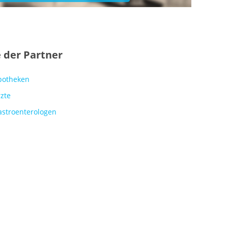
e der Partner
potheken
zte
astroenterologen