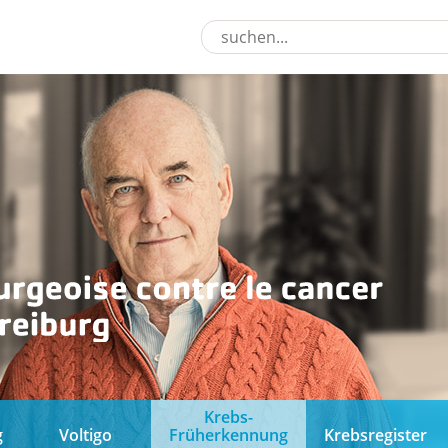
Krebs-
g
Voltigo
Früherkennung
Krebsregister