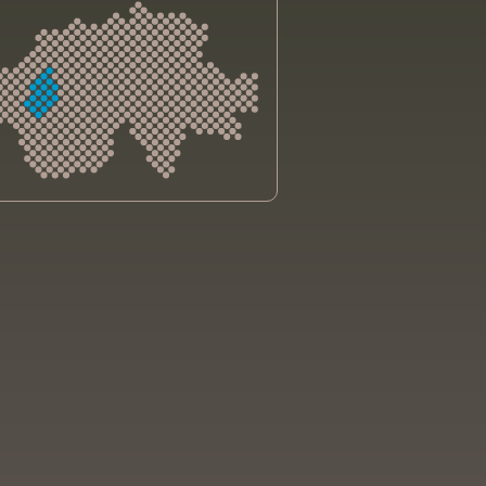
sliga Aargau
sliga beider Basel
sliga Bern
sliga Freiburg
e genevoise contre le cancer
bsliga Graubünden
e jurassienne contre le cancer
e neuchâteloise contre le cancer
sliga Ostschweiz