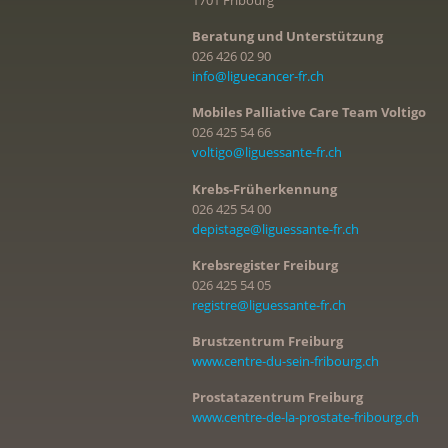
Beratung und Unterstützung
026 426 02 90
info@liguecancer-fr.ch
Mobiles Palliative Care Team Voltigo
026 425 54 66
voltigo@liguessante-fr.ch
Krebs-Früherkennung
026 425 54 00
depistage@liguessante-fr.ch
Krebsregister Freiburg
026 425 54 05
registre@liguessante-fr.ch
Brustzentrum Freiburg
www.centre-du-sein-fribourg.ch
Prostatazentrum Freiburg
www.centre-de-la-prostate-fribourg.ch