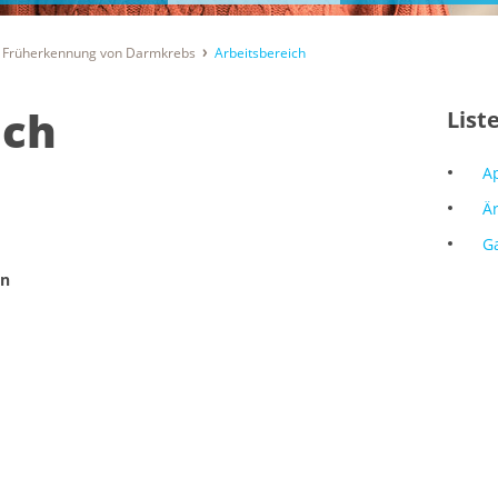
Früherkennung von Darmkrebs
Arbeitsbereich
ich
List
A
Är
G
en