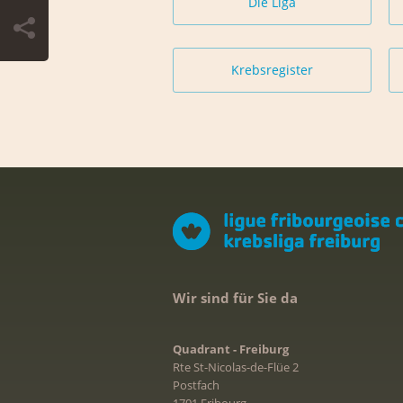
Die Liga
Krebsregister
Wir sind für Sie da
Quadrant - Freiburg
Rte St-Nicolas-de-Flüe 2
Postfach
1701 Fribourg