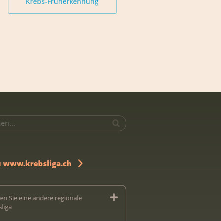
Krebs-Früherkennung
u www.krebsliga.ch
en Sie eine andere regionale
sliga