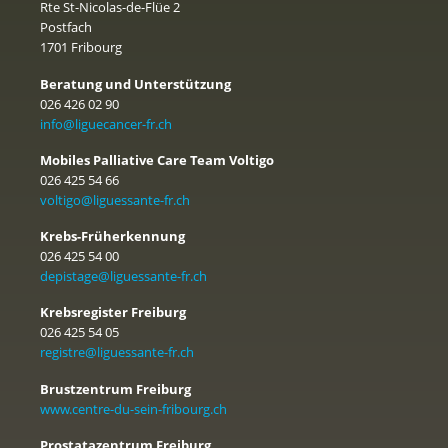
Rte St-Nicolas-de-Flüe 2
Postfach
1701 Fribourg
Beratung und Unterstützung
026 426 02 90
info@liguecancer-fr.ch
Mobiles Palliative Care Team Voltigo
026 425 54 66
voltigo@liguessante-fr.ch
Krebs-Früherkennung
026 425 54 00
depistage@liguessante-fr.ch
Krebsregister Freiburg
026 425 54 05
registre@liguessante-fr.ch
Brustzentrum Freiburg
www.centre-du-sein-fribourg.ch
Prostatazentrum Freiburg