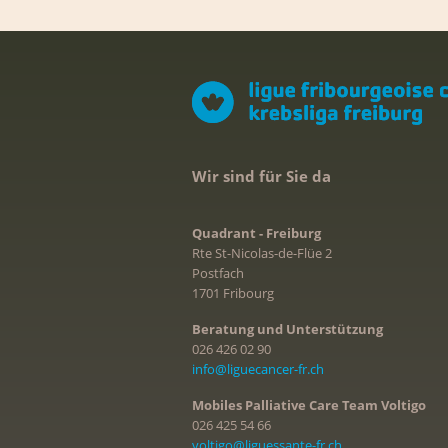
Wir sind für Sie da
Quadrant - Freiburg
Rte St-Nicolas-de-Flüe 2
Postfach
1701 Fribourg
Beratung und Unterstützung
026 426 02 90
info@liguecancer-fr.ch
Mobiles Palliative Care Team Voltigo
026 425 54 66
voltigo@liguessante-fr.ch