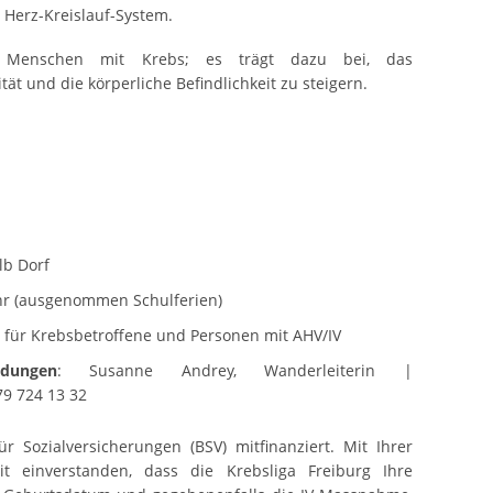
 Herz-Kreislauf-System.
r Menschen mit Krebs; es trägt dazu bei, das
t und die körperliche Befindlichkeit zu steigern.
n
lb Dorf
 Uhr (ausgenommen Schulferien)
is für Krebsbetroffene und Personen mit AHV/IV
dungen
: Susanne Andrey, Wanderleiterin |
9 724 13 32
 Sozialversicherungen (BSV) mitfinanziert. Mit Ihrer
t einverstanden, dass die Krebsliga Freiburg Ihre