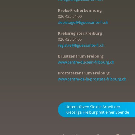
Krebs-Früherkennung
026 425 54 00
depistage@liguessante-fr.ch
Krebsregister Freiburg
026 425 54 05
registre@liguessante-fr.ch
Brustzentrum Freiburg
www.centre-du-sein-fribourg.ch
Prostatazentrum Freiburg
www.centre-de-la-prostate-fribourg.ch
Unterstützen Sie die Arbeit der
Krebsliga Freiburg mit einer Spende