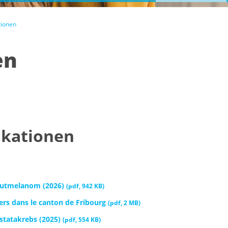
tionen
en
ikationen
autmelanom (2026)
(
pdf
,
942 KB
)
ncers dans le canton de Fribourg
(
pdf
,
2 MB
)
ostatakrebs (2025)
(
pdf
,
554 KB
)