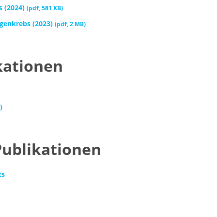
s (2024)
(
pdf
,
581 KB
)
ngenkrebs (2023)
(
pdf
,
2 MB
)
kationen
)
Publikationen
ts