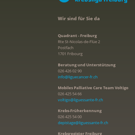
Wir sind für Sie da
Quadrant - Freiburg
Rte St-Nicolas-de-Flüe 2
Postfach
1701 Fribourg
Beratung und Unterstützung
026 426 02 90
info@liguecancer-fr.ch
Mobiles Palliative Care Team Voltigo
026 425 54 66
voltigo@liguessante-fr.ch
Krebs-Früherkennung
026 425 54 00
depistage@liguessante-fr.ch
Krebsregister Freiburg