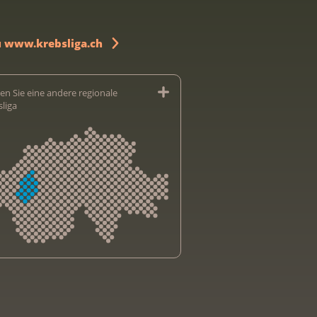
u www.krebsliga.ch
en Sie eine andere regionale
sliga
sliga Aargau
sliga beider Basel
sliga Bern