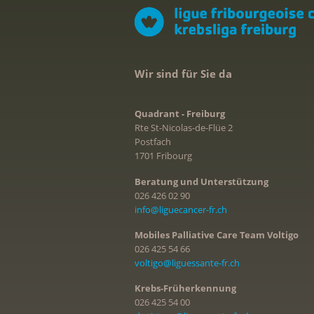
Wir sind für Sie da
Quadrant - Freiburg
Rte St-Nicolas-de-Flüe 2
Postfach
1701 Fribourg
Beratung und Unterstützung
026 426 02 90
info@liguecancer-fr.ch
Mobiles Palliative Care Team Voltigo
026 425 54 66
voltigo@liguessante-fr.ch
Krebs-Früherkennung
026 425 54 00