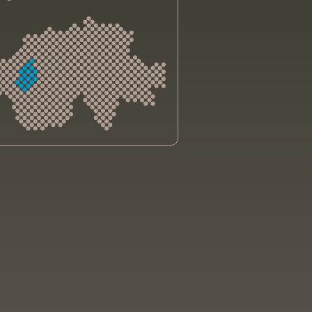
sliga Aargau
sliga beider Basel
sliga Bern
sliga Freiburg
e genevoise contre le cancer
bsliga Graubünden
e jurassienne contre le cancer
e neuchâteloise contre le cancer