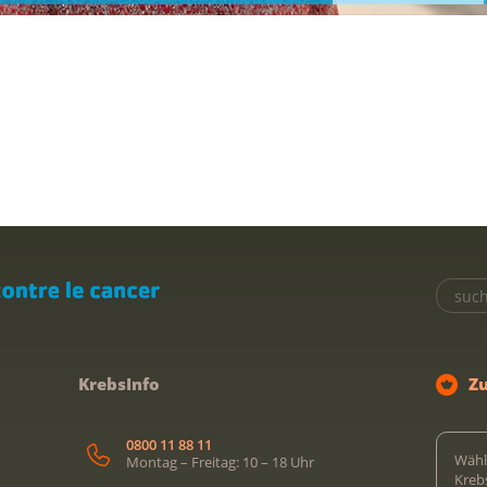
KrebsInfo
Z
0800 11 88 11
Wähl
Montag – Freitag: 10 – 18 Uhr
Kreb