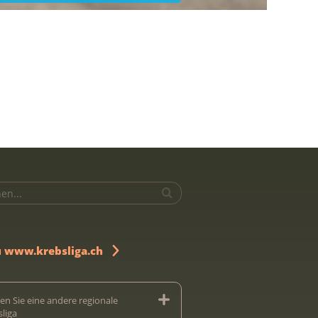
u www.krebsliga.ch
en Sie eine andere regionale
sliga