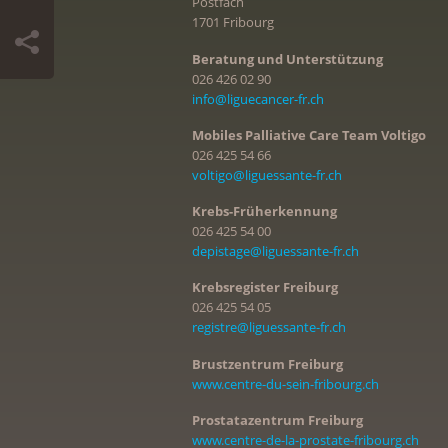
Postfach
1701 Fribourg
Beratung und Unterstützung
026 426 02 90
info@liguecancer-fr.ch
Mobiles Palliative Care Team Voltigo
026 425 54 66
voltigo@liguessante-fr.ch
Krebs-Früherkennung
026 425 54 00
depistage@liguessante-fr.ch
Krebsregister Freiburg
026 425 54 05
registre@liguessante-fr.ch
Brustzentrum Freiburg
www.centre-du-sein-fribourg.ch
Prostatazentrum Freiburg
www.centre-de-la-prostate-fribourg.ch