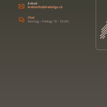
E-Mail
krebsinfo@krebsliga.ch
Chat
Montag – Freitag: 10 – 18 Uhr
Kreb
Kreb
Kreb
Kreb
Ligu
Kre
Ligu
Ligu